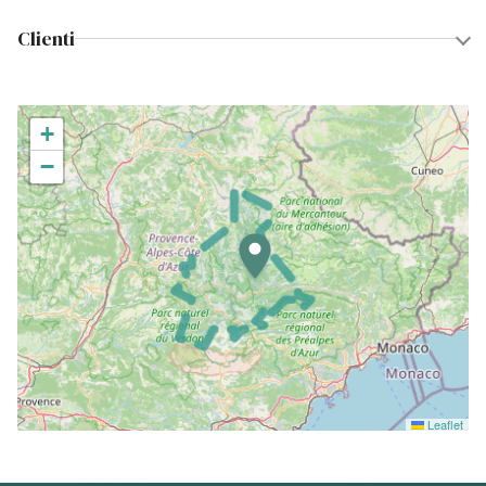
Clienti
+
−
Leaflet