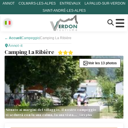
ANNOT
COLMARS-LES-ALPES
ENTREVAUX
LA PALUD-SUR-VERDON
SAINT-ANDRÉ-LES-ALPES
←
Accueil
Campeggio
Camping La Ribière
Annot-it
Camping La Ribière
Voir les 13 photos
Situato ai margini del villaggio, il nostro campeggio
vi sedurrà con la sua calma, la sua vista…
Lire plus