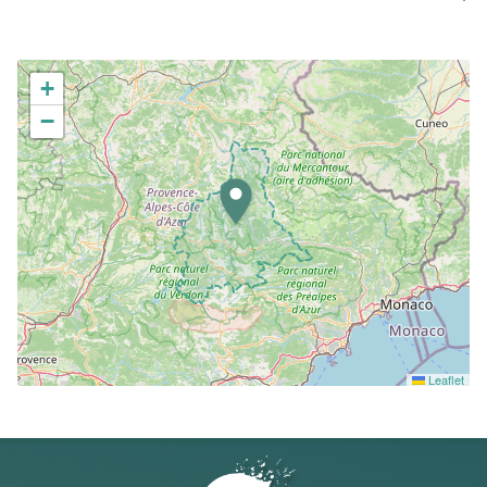
+
−
Leaflet