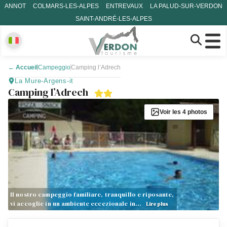
ANNOT
COLMARS-LES-ALPES
ENTREVAUX
LA PALUD-SUR-VERDON
SAINT-ANDRÉ-LES-ALPES
←
Accueil
Campeggio
Camping l’Adrech
La Mure-Argens-it
Camping l’Adrech
Voir les 4 photos
Il nostro campeggio familiare, tranquillo e riposante,
vi accoglie in un ambiente eccezionale in…
Lire plus