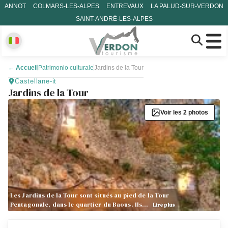
ANNOT
COLMARS-LES-ALPES
ENTREVAUX
LA PALUD-SUR-VERDON
SAINT-ANDRÉ-LES-ALPES
←
Accueil
Patrimonio culturale
Jardins de la Tour
Castellane-it
Jardins de la Tour
Voir les 2 photos
Les Jardins de la Tour sont situés au pied de la Tour
Pentagonale, dans le quartier du Baous. Ils…
Lire plus