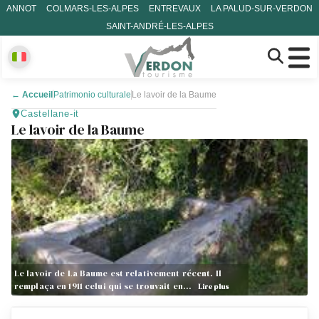
ANNOT
COLMARS-LES-ALPES
ENTREVAUX
LA PALUD-SUR-VERDON
SAINT-ANDRÉ-LES-ALPES
←
Accueil
Patrimonio culturale
Le lavoir de la Baume
Castellane-it
Le lavoir de la Baume
Le lavoir de La Baume est relativement récent. Il
remplaça en 1911 celui qui se trouvait en…
Lire plus