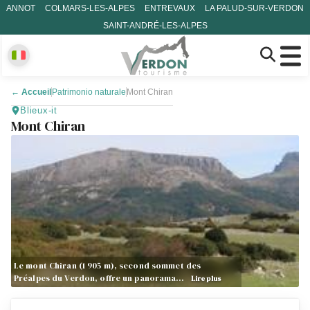
ANNOT
COLMARS-LES-ALPES
ENTREVAUX
LA PALUD-SUR-VERDON
SAINT-ANDRÉ-LES-ALPES
←
Accueil
Patrimonio naturale
Mont Chiran
Blieux-it
Mont Chiran
Le mont Chiran (1 905 m), second sommet des
Préalpes du Verdon, offre un panorama…
Lire plus