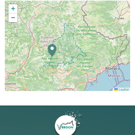
+
−
Leaflet