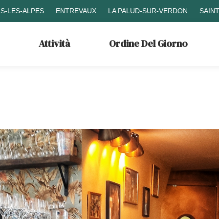
S-LES-ALPES
ENTREVAUX
LA PALUD-SUR-VERDON
SAIN
Attività
Ordine Del Giorno