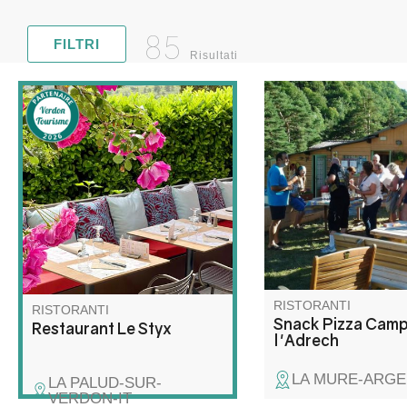
85
FILTRI
Risultati
Lo snack bar Adrech 
A La Palud-sur-Verdon,
tutti, sia ai clienti del
all'uscita della strada delle
campeggio che a quell
Crêtes, la Brasserie le Styx è
Potrete rilassarvi in p
un must.
sulle rive del Verdon,
accesso privato al fi
RISTORANTI
RISTORANTI
Snack Pizza Camp
Restaurant Le Styx
l'Adrech
LA MURE-ARGE
LA PALUD-SUR-
VERDON-IT