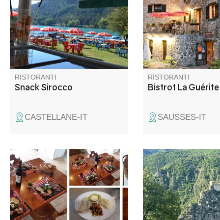
da 200 posti.
RISTORANTI
RISTORANTI
Snack Sirocco
Bistrot La Guérite
CASTELLANE-IT
SAUSSES-IT
Florence et Pascal vous
Situato nel cuore dell
accueillent tout au long de
tenuta di famiglia, «C
l'année, en groupe, en famille
et Romain» è un loca
tout simplement pour un
autentico e accoglien
moment de détente dans leur
interamente all'aperto
bar-restaurant.
immerso in un ambie