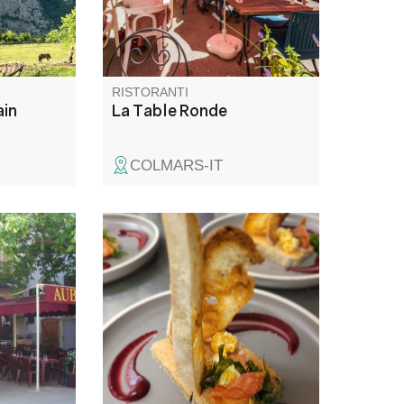
o.
gratin di gnocchi ai funghi
porcini, cassetta calda con
génépi.
RISTORANTI
ain
La Table Ronde
COLMARS-IT
ell'antico
Una cucina gustosa, profumata
una
e delicata da assaporare
Il menu è
accanto al lago Roufleiran o
 locali,
nella sala da pranzo. Piatti
ecialità
tradizionali e rivisitati con un
zza.
servizio accurato e creazioni
con prodotti freschi e fatti in
casa. Lavoriamo alla lavagna.