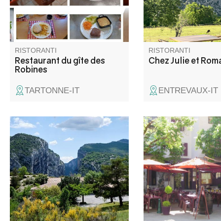
naturale incontaminat
RISTORANTI
RISTORANTI
Restaurant du gîte des
Chez Julie et Rom
Robines
TARTONNE-IT
ENTREVAUX-IT
Una locanda atipica con piccole
Ristorante nel cuore d
camere, un'ampia terrazza
borgo medievale, su 
ombreggiata e una cucina
piazza ombreggiata. 
locale fatta in casa. Il ristorante
composto da specialità
è presente in numerose guide
come la Secca, con sp
come Routard, Michelin, Petit
del giorno, menu e pi
Futé…