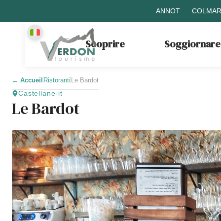
ANNOT
COLMAR
Scoprire
Soggiornare
←
Accueil
Ristoranti
Le Bardot
Castellane-it
Le Bardot