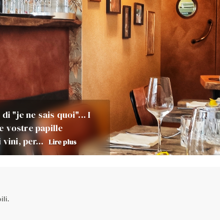
i "je ne sais quoi"... I
le vostre papille
i vini, per…
Lire plus
li.