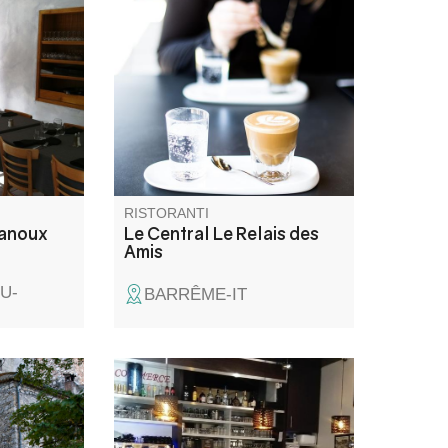
 il loro
Cucina tradizionale per tutti i
tti della
gusti!
 e
 in salsa
e, il
 palati.
RISTORANTI
danoux
Le Central Le Relais des
Amis
U-
BARRÊME-IT
cucina
Hamburger, insalate... Menu
 locali e
invernale ed estivo.