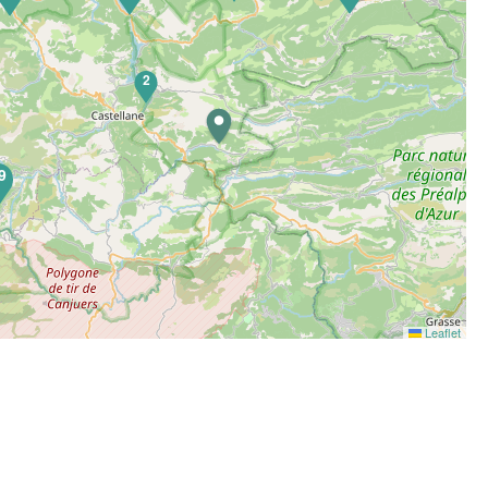
2
9
Leaflet