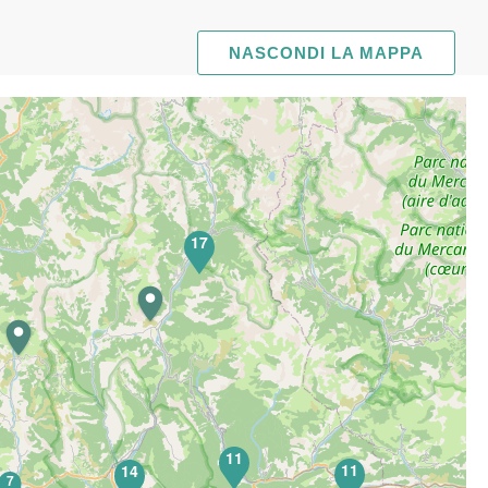
NASCONDI LA MAPPA
17
11
11
14
7