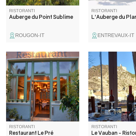
RISTORANTI
RISTORANTI
Auberge du Point Sublime
L'Auberge du Pla
ROUGON-IT
ENTREVAUX-IT
Un restaurant convivial où l'on
Situato in posizione i
déguste une cuisine locale,
all'ingresso della città
simple et savoureuse. Idéal
medievale, il ristoran
entre amis, en famille ou en
dispone di un'ampia 
groupe.
pranzo con una vista
mozzafiato sull'antic
fortificato e sulla sua 
Quando il tempo è bel
approfittate della nos
terrazza ombreggiata
RISTORANTI
RISTORANTI
Restaurant Le Pré
Le Vauban - Risto