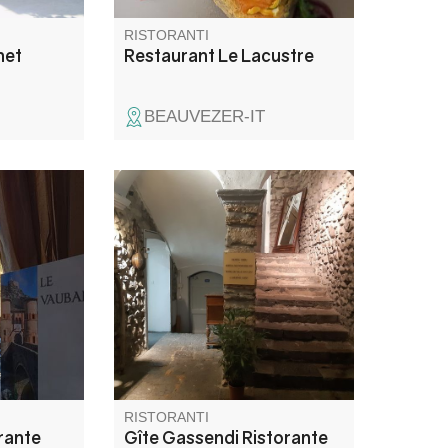
RISTORANTI
net
Restaurant Le Lacustre
BEAUVEZER-IT
deale
Cucina tradizionale di
montagna, cucina sud-
te-pizzeria
occidentale, carni alla griglia.
sala da
o borgo
cittadella.
lo,
tra grande
.
RISTORANTI
rante
Gîte Gassendi Ristorante