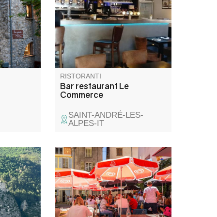
RISTORANTI
Bar restaurant Le
Commerce
SAINT-ANDRÉ-LES-
ALPES-IT
a nostra
Cucina tradizionale con prodotti
hez Julie
locali. Menù alla carta e fissi,
le
specialità del giorno, gelati. In
te,
inverno, specialità di
,
montagna. Fondues
nte
sayoyardes, bourguignonnes,