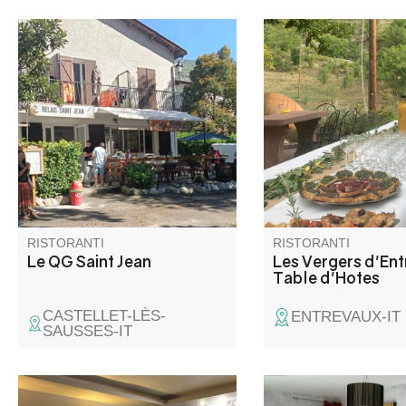
Situé à la sortie du village
Table d'hôtes in fatto
d'Entrevaux, jolie restaurant
prodotti della fattoria 
avec une grande salle et une
molto locali, ricette di
terrasse accueillante.
piatti regionali.
Restauration familiale avec de
bons produits locaux.
RISTORANTI
RISTORANTI
Le QG Saint Jean
Les Vergers d'Ent
Table d'Hotes
CASTELLET-LÈS-
ENTREVAUX-IT
SAUSSES-IT