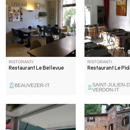
Cucina mondiale fatta in casa e
Jean-Pierre, Martine e
servita in allegria e buon
chef vi propongono pia
umore!
tradizione provenzale
regionale. Dalle carni
alle loro inimitabili pizz
menu soddisferà tutti i
RISTORANTI
RISTORANTI
Restaurant Le Bellevue
Restaurant Le Pi
SAINT-JULIEN-D
BEAUVEZER-IT
VERDON-IT
Snack bar situato in una base
La Guérite offre una 
per sport acquatici a 4 km da
casalinga con prodotti
Castellane. Con un parcheggio
di stagione.