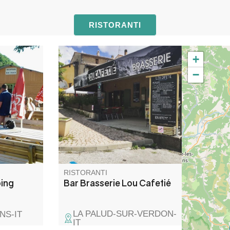
RISTORANTI
+
è aperto a
Lou Cafetié è il punto
−
d'incontro per gli scalatori e gli
i esterni.
escursionisti che vogliono
iscina o
gustare le nostre specialità. In
 con
evidenza i prodotti freschi,
ume.
biologici e locali Concerti tutti i
venerdì di luglio e agosto: in
programma una calda
atmosfera.
RISTORANTI
ing
Bar Brasserie Lou Cafetié
LA PALUD-SUR-VERDON-
NS-IT
IT