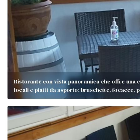
Ristorante con vista panoramica che offre una c
locali e piatti da asporto: bruschette, focacce, p