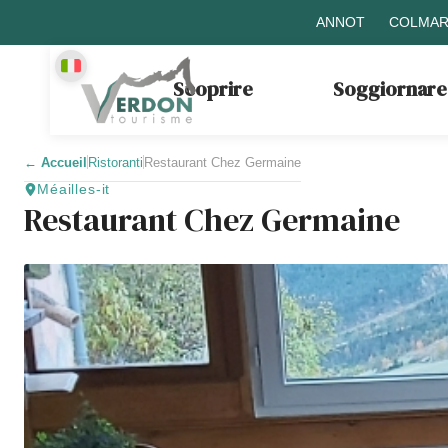
ANNOT
COLMAR
Scoprire
Soggiornare
←
Accueil
Ristoranti
Restaurant Chez Germaine
Méailles-it
Restaurant Chez Germaine