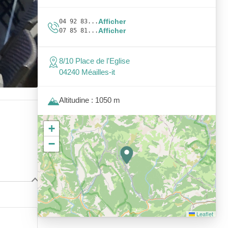
Afficher
04 92 83...
Afficher
07 85 81...
8/10 Place de l'Eglise
04240 Méailles-it
Altitudine : 1050 m
+
−
Leaflet