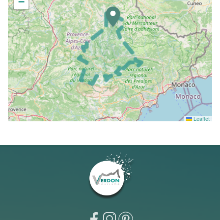
−
Leaflet