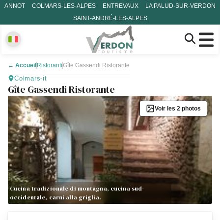
ANNOT
COLMARS-LES-ALPES
ENTREVAUX
LA PALUD-SUR-VERDON
SAINT-ANDRÉ-LES-ALPES
←
Accueil
Ristoranti
Gîte Gassendi Ristorante
Colmars-it
Gîte Gassendi Ristorante
Voir les 2 photos
Cucina tradizionale di montagna, cucina sud-
occidentale, carni alla griglia.