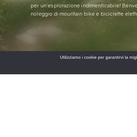
per un’esplorazione indimenticabile! Benve
noleggio di mountain bike e biciclette elet
Utilizziamo i cookie per garantirvi la mi
Accueil
/
Le Verdon
/
Attività nel Verdon
/
BICICLETTA DA MONTAGNA
/
Nole
4
FILTRI
Risultati
Noleggio di biciclette a
Noleggio di mountain
pedalata assistita (VAE).
elettriche (assistenza 