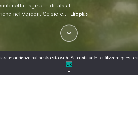
nuti nella pagina dedicata al
triche nel Verdon. Se siete…
Lire plus
gliore esperienza sul nostro sito web. Se continuate a utilizzare questo 
Ok
ggio di una mountain bike o VTTAE
+
 bike
La Route des Crêtes,
−
elettrica)
un'esperienza unica in