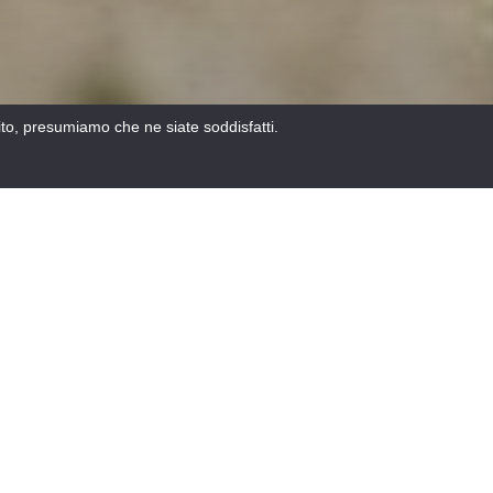
sito, presumiamo che ne siate soddisfatti.
ITTI PER LE VACANZE
INSOLITO
NASCONDI LA MAPPA
TUTTI