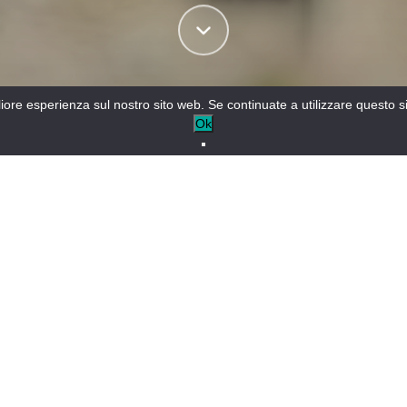
gliore esperienza sul nostro sito web. Se continuate a utilizzare questo 
Ok
o a Entrevaux
PEGGI
PERNOTTAMENTO E PRIMA COLAZIONE
AFF
+
−