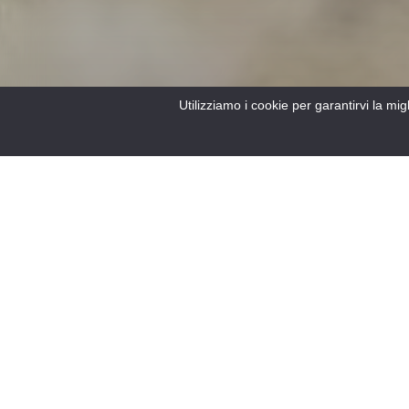
Utilizziamo i cookie per garantirvi la mi
Accueil
/
Le Verdon
/
Scoprire il Verdon
/
Scoprire i villaggi
/
Entrevaux
/
Alloggi
1
FILTRI
ALBERGHI
ALLOGGIO DI GRUPPO
CAM
Risultato
Benvenuti nella regione PACA.
Il team Vauban vi darà
un'accoglienza calorosa e
amichevole nel suo hotel a
conduzione familiare con una