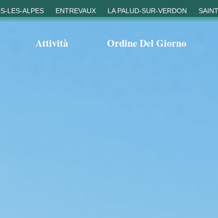
S-LES-ALPES
ENTREVAUX
LA PALUD-SUR-VERDON
SAIN
Attività
Ordine Del Giorno