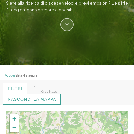
Siete alla ricerca di discese veloci e brevi emozioni? Le slitte
4 stagioni sono sempre disponibili.
Accueil
Slitta 4 stagioni
1
FILTRI
Risultato
NASCONDI LA MAPPA
+
−