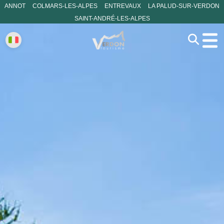
ANNOT
COLMARS-LES-ALPES
ENTREVAUX
LA PALUD-SUR-VERDON
SAINT-ANDRÉ-LES-ALPES