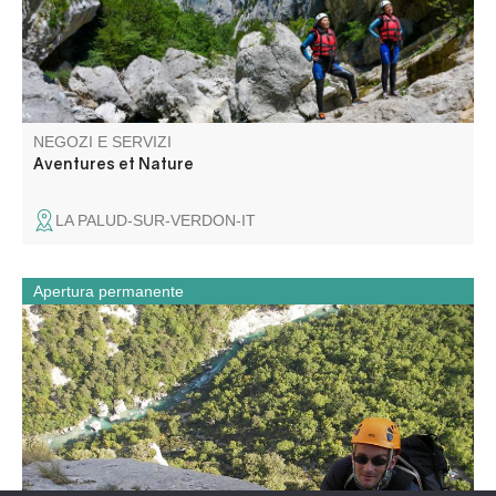
NEGOZI E SERVIZI
Aventures et Nature
LA PALUD-SUR-VERDON-IT
Apertura permanente
Bruno Potié, guida di alta montagna, vi propone delle
uscite : - arrampicata su roccia - vie principali - canyoning
familiare o sportivo - Discesa in acqua - Via cordata -
escursionismo