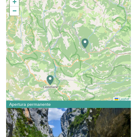
+
−
Leaflet
Apertura permanente
Aventures et Nature vi invita a scoprire le gole del Verdon
attraverso le nostre attività. Dal principiante all'esperto,
condividerete le nostre sensazioni ed emozioni in un
totale cambiamento di scenario.