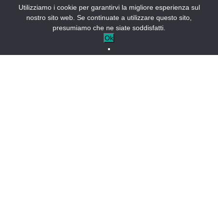
Utilizziamo i cookie per garantirvi la migliore esperienza sul
nostro sito web. Se continuate a utilizzare questo sito,
NEGOZI E SERVIZI
presumiamo che ne siate soddisfatti.
Bruno Potié
Ok
LA PALUD-SUR-VERDON-IT
Apertura permanente
All'interno o nei dintorni del Grand Canyon du Verdon,
Bruno Potié e il team "Des Guides pour l'Aventure" vi
offrono la possibilità di scoprire le Gole attraverso una
serie di attività sportive, adatte a un pubblico ampio, dai
principianti ai più esperti.
NEGOZI E SERVIZI
Des Guides pour l'Aventure