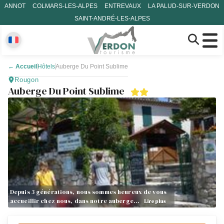
ANNOT
COLMARS-LES-ALPES
ENTREVAUX
LA PALUD-SUR-VERDON
SAINT-ANDRÉ-LES-ALPES
←
Accueil
Hôtels
Auberge Du Point Sublime
Rougon
Auberge Du Point Sublime
Depuis 3 générations, nous sommes heureux de vous
accueillir chez nous, dans notre auberge…
Lire plus