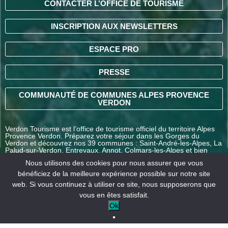
CONTACTER L’OFFICE DE TOURISME
INSCRIPTION AUX NEWSLETTERS
ESPACE PRO
PRESSE
COMMUNAUTÉ DE COMMUNES ALPES PROVENCE
VERDON
Verdon Tourisme est l’office de tourisme officiel du territoire Alpes
Provence Verdon. Préparez votre séjour dans les Gorges du
Verdon et découvrez nos 39 communes : Saint-André-les-Alpes, La
Palud-sur-Verdon, Entrevaux, Annot, Colmars-les-Alpes et bien
d’autres destinations en Alpes-de-Haute-Provence.
Nous utilisons des cookies pour nous assurer que vous
bénéficiez de la meilleure expérience possible sur notre site
web. Si vous continuez à utiliser ce site, nous supposerons que
COMMENT VENIR ?
vous en êtes satisfait.
Ok
Mentions
Conditions générales
Nos
légales
de vente
partenaires