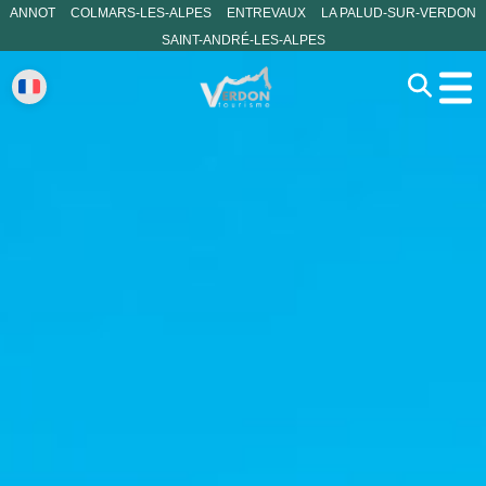
ANNOT
COLMARS-LES-ALPES
ENTREVAUX
LA PALUD-SUR-VERDON
SAINT-ANDRÉ-LES-ALPES