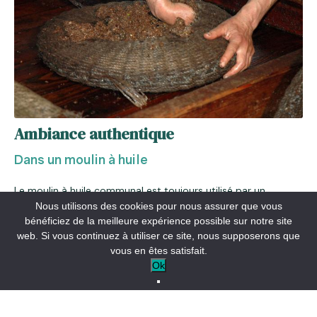
Ambiance authentique
Dans un moulin à huile
Le moulin à huile communal est toujours utilisé par un
syndicat oléicole qui a pour but principal de faire l’huile de
Nous utilisons des cookies pour nous assurer que vous
ses adhérents au mois de février. Il est constitué d’une pièce
bénéficiez de la meilleure expérience possible sur notre site
unique regroupant les pressoirs, la mare et la meule.
web. Si vous continuez à utiliser ce site, nous supposerons que
vous en êtes satisfait.
Laissez-vous vous entraîner à la découverte physique et
Ok
virtuelle de ce moulin. L’application téléchargeable
gratuitement ravira les enfants avec ses jeux interactifs et les
plus grands avec ses vidéos et témoignages du passé !