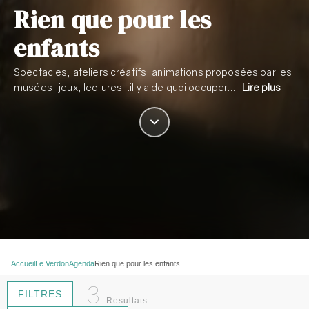
Rien que pour les
enfants
Spectacles, ateliers créatifs, animations proposées par les
musées, jeux, lectures…il y a de quoi occuper…
Lire plus
Accueil
Le Verdon
Agenda
Rien que pour les enfants
3
FILTRES
Resultats