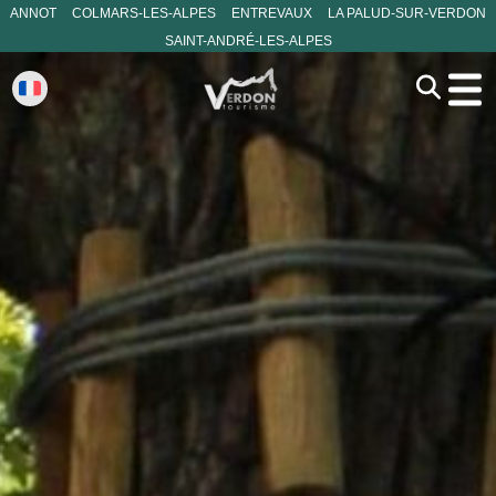
ANNOT
COLMARS-LES-ALPES
ENTREVAUX
LA PALUD-SUR-VERDON
SAINT-ANDRÉ-LES-ALPES