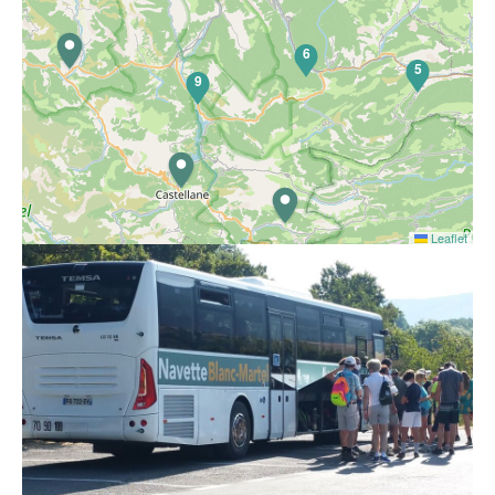
6
5
9
Leaflet
Pour réaliser l'emblématique sentier Blanc Martel sans
prendre sa voiture, rien de plus simple grâce à la navette.
Vous venez de Riez, Roumoules, Moustiers-Sainte-Marie
et Castellane… utilisez, en complément, la ligne régionale
Zou 450.