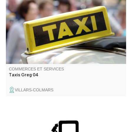
Contactez nous pour vos déplacements dans le
département ou au-delà. 2 SUV sur Digne et Villars
Colmars. Nous intervenons pour vos déplacements
individuels ou collectifs: gare, aéroport, tourisme.
Conventionné transport assis professionnel hôpitaux.
COMMERCES ET SERVICES
Taxis Greg 04
VILLARS-COLMARS
Recharger gratuitement votre VAE.