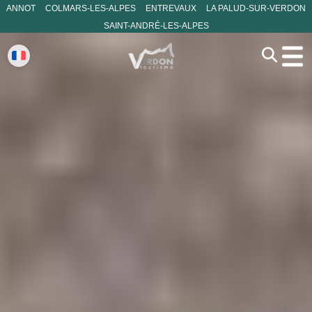
ANNOT
COLMARS-LES-ALPES
ENTREVAUX
LA PALUD-SUR-VERDON
SAINT-ANDRÉ-LES-ALPES