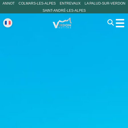
ANNOT
COLMARS-LES-ALPES
ENTREVAUX
LA PALUD-SUR-VERDON
SAINT-ANDRÉ-LES-ALPES