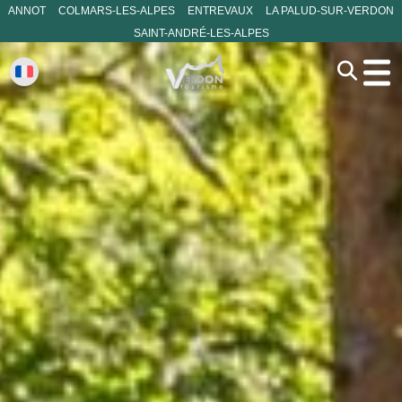
ANNOT
COLMARS-LES-ALPES
ENTREVAUX
LA PALUD-SUR-VERDON
SAINT-ANDRÉ-LES-ALPES