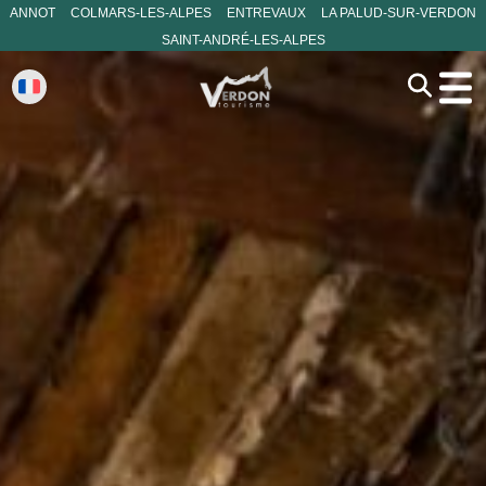
ANNOT
COLMARS-LES-ALPES
ENTREVAUX
LA PALUD-SUR-VERDON
SAINT-ANDRÉ-LES-ALPES