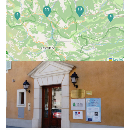
13
11
4
4
Leaflet
Ostéopathie cranio sacrée. Adultes , enfants .