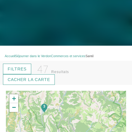
Accueil
Séjourner dans le Verdon
Commerces et services
Santé
47
FILTRES
Resultats
CACHER LA CARTE
9
+
3
−