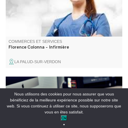
COMMERCES ET SERVICES
Florence Colonna - Infirmière
LA PALUD-SUR-VERDON
Marie Torcat consulte du lundi au mercredi, Andy Bianco
le jeudi et le vendredi.
Nous utilisons des cookies pour nous assurer que vous
bénéficiez de la meilleure expérience possible sur notre site
web. Si vous continuez à utiliser ce site, nous supposerons que
vous en êtes satisfait.
Ok