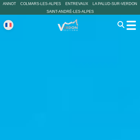
ANNOT
COLMARS-LES-ALPES
ENTREVAUX
LA PALUD-SUR-VERDON
SAINT-ANDRÉ-LES-ALPES