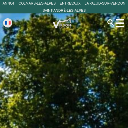
ANNOT
COLMARS-LES-ALPES
ENTREVAUX
LA PALUD-SUR-VERDON
SAINT-ANDRÉ-LES-ALPES