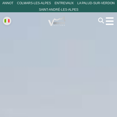
ANNOT
COLMARS-LES-ALPES
ENTREVAUX
LA PALUD-SUR-VERDON
SAINT-ANDRÉ-LES-ALPES