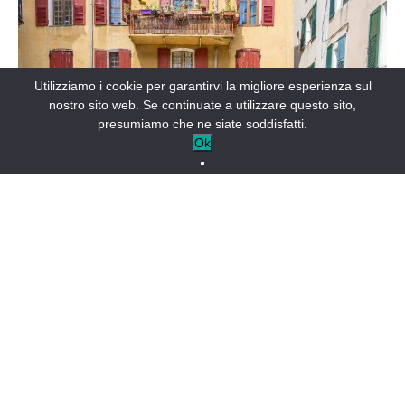
Utilizziamo i cookie per garantirvi la migliore esperienza sul
nostro sito web. Se continuate a utilizzare questo sito,
presumiamo che ne siate soddisfatti.
Ok
Villaggi autentici
Case alte incastonate in bastioni, tegole di canali, strade
strette, fontane e lavatoi. Non c’è dubbio, siete in Provenza.
Più montuosi dei loro vicini di pianura, sono riusciti a
conservare tutta la loro autenticità.