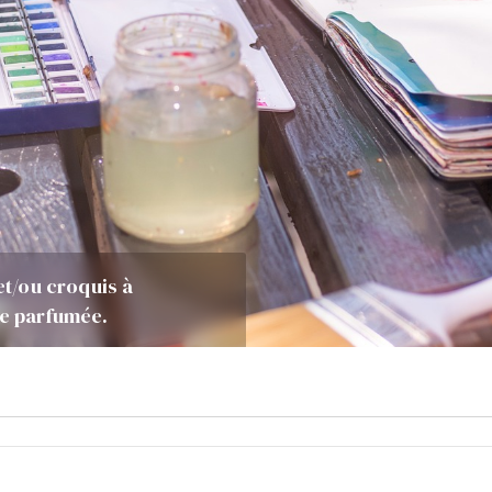
et/ou croquis à
le parfumée.