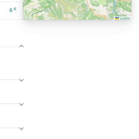
€
6
Leaflet