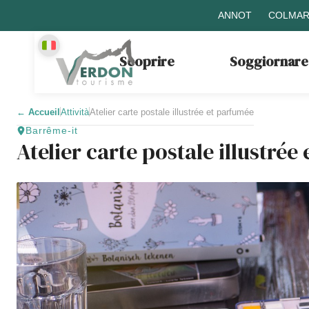
ANNOT
COLMAR
Scoprire
Soggiornare
←
Accueil
Attività
Atelier carte postale illustrée et parfumée
Barrême-it
Atelier carte postale illustrée