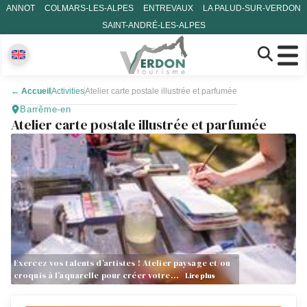
ANNOT
COLMARS-LES-ALPES
ENTREVAUX
LA PALUD-SUR-VERDON
SAINT-ANDRÉ-LES-ALPES
←
Accueil
Activities
Atelier carte postale illustrée et parfumée
Barrême-en
Atelier carte postale illustrée et parfumée
Exercez vos talents d’artistes ! Atelier paysage et/ou
croquis à l’aquarelle pour créer votre…
Lire plus