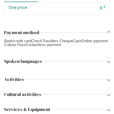
One price
€
6
Payment method
Bank/credit card
Check
Travellers Cheque
Cash
Online payment
Culture Pass
Contactless payment
Spoken languages
Activities
Cultural activities
Services & Equipment