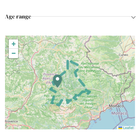
Age range
+
−
Leaflet