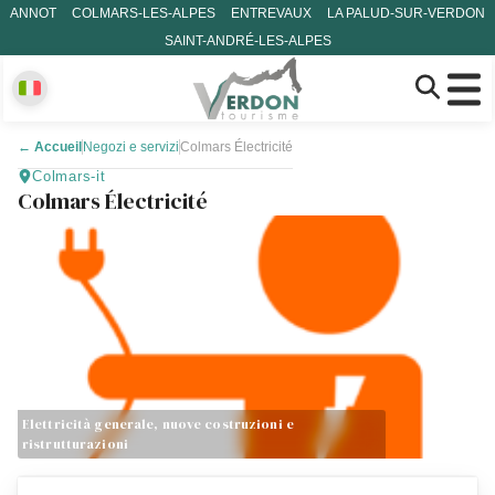
ANNOT
COLMARS-LES-ALPES
ENTREVAUX
LA PALUD-SUR-VERDON
SAINT-ANDRÉ-LES-ALPES
←
Accueil
Negozi e servizi
Colmars Électricité
Colmars-it
Colmars Électricité
Elettricità generale, nuove costruzioni e
ristrutturazioni