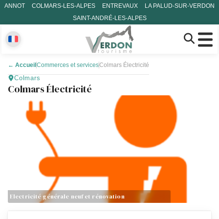
ANNOT
COLMARS-LES-ALPES
ENTREVAUX
LA PALUD-SUR-VERDON
SAINT-ANDRÉ-LES-ALPES
←
Accueil
Commerces et services
Colmars Électricité
Colmars
Colmars Électricité
Electricité générale neuf et rénovation