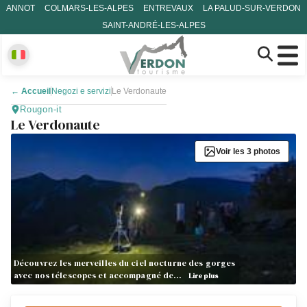
ANNOT
COLMARS-LES-ALPES
ENTREVAUX
LA PALUD-SUR-VERDON
SAINT-ANDRÉ-LES-ALPES
←
Accueil
Negozi e servizi
Le Verdonaute
Rougon-it
Le Verdonaute
Voir les 3 photos
Découvrez les merveilles du ciel nocturne des gorges
avec nos télescopes et accompagné de…
Lire plus