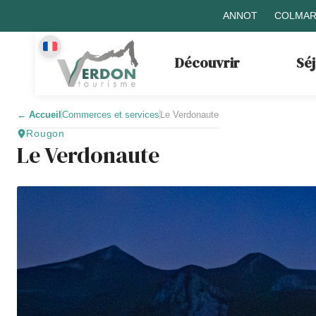
ANNOT
COLMAR
Découvrir
Sé
←
Accueil
Commerces et services
Le Verdonaute
Rougon
Le Verdonaute