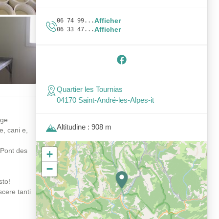
Afficher
06 74 99...
Afficher
06 33 47...
Quartier les Tournias
04170 Saint-André-les-Alpes-it
gge
Altitudine : 908 m
e, cani e,
l Pont des
+
−
sto!
scere tanti