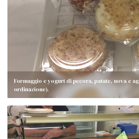
Formaggio e yogurt di pecora, patate, uova e ag
ordinazione).