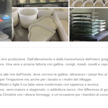
+1 photos
o la loro produzione. Dall’allevamento e dalla transumanza dell’intero gre
. Una vera e propria fattoria con galline, conigli, maiali, cavalli e capr
no alle rive dell’Issole, dove corrono le galline, attraverso i campi fino a
r l’irrigazione ma anche per i lavatoi e i mulini del villaggio.
adri e figlie il cui latte viene trasformato con sapienza e tecnica.
moso, semi-maturo e stagionato, o addirittura secco, che differenza di gu
 Christine con i diversi formaggi, e un’occasione per i bambini di cono