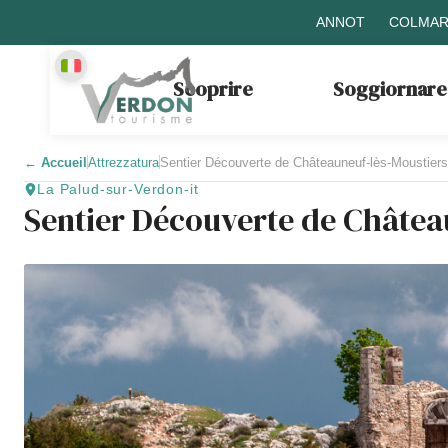
ANNOT
COLMAR
Scoprire
Soggiornare
←
Accueil
Attrezzatura
Sentier Découverte de Châteauneuf-lès-Moustiers
La Palud-sur-Verdon-it
Sentier Découverte de Châtea