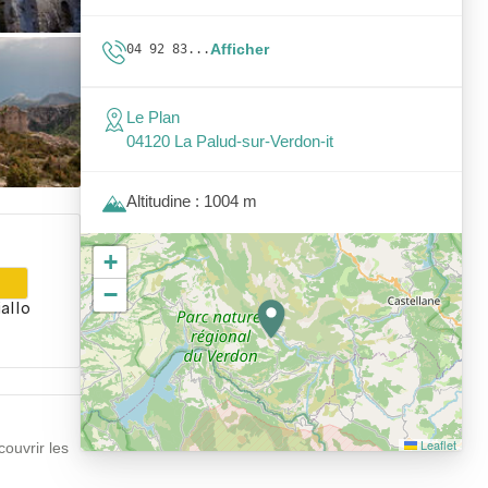
Afficher
04 92 83...
Le Plan
04120 La Palud-sur-Verdon-it
Altitudine : 1004 m
+
−
allo
Leaflet
couvrir les