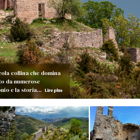
ccola collina che domina
sto da numerose
monio e la storia…
Lire plus