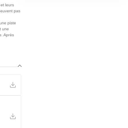
et leurs
peuvent pas
une piste
st une
e. Après