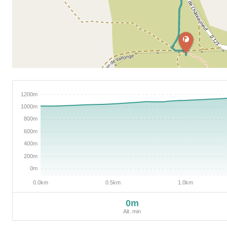
0m
Alt. min