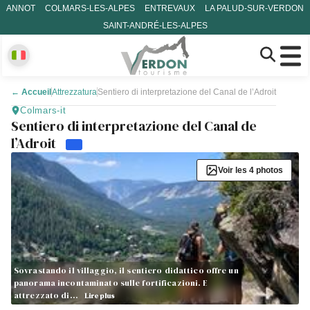
ANNOT
COLMARS-LES-ALPES
ENTREVAUX
LA PALUD-SUR-VERDON
SAINT-ANDRÉ-LES-ALPES
←
Accueil
Attrezzatura
Sentiero di interpretazione del Canal de l’Adroit
Colmars-it
Sentiero di interpretazione del Canal de
l’Adroit
Voir les 4 photos
Sovrastando il villaggio, il sentiero didattico offre un
panorama incontaminato sulle fortificazioni. E
attrezzato di…
Lire plus