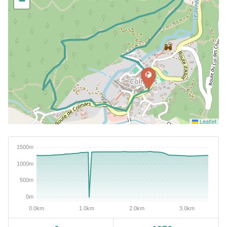
−
Leaflet