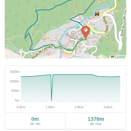
Leaflet
0m
1376m
Alt. min
Alt. max