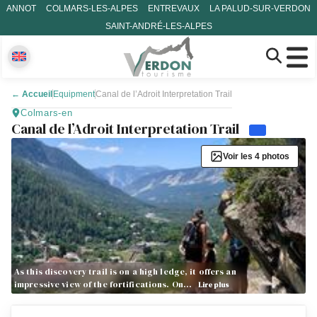
ANNOT
COLMARS-LES-ALPES
ENTREVAUX
LA PALUD-SUR-VERDON
SAINT-ANDRÉ-LES-ALPES
←
Accueil
Equipment
Canal de l’Adroit Interpretation Trail
Colmars-en
Canal de l’Adroit Interpretation Trail
Voir les 4 photos
As this discovery trail is on a high ledge, it offers an
impressive view of the fortifications. On…
Lire plus