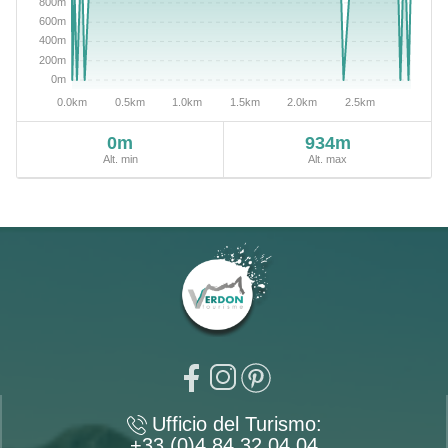
0m
934m
Alt. min
Alt. max
Ufficio del Turismo:
+33 (0)4 84 32 04 04