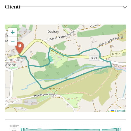
Clienti
+
−
Leaflet