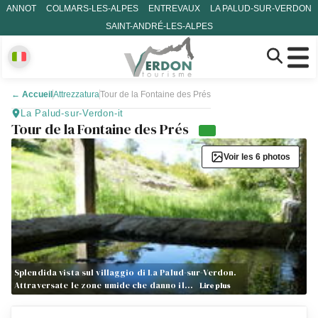
ANNOT
COLMARS-LES-ALPES
ENTREVAUX
LA PALUD-SUR-VERDON
SAINT-ANDRÉ-LES-ALPES
←
Accueil
Attrezzatura
Tour de la Fontaine des Prés
La Palud-sur-Verdon-it
Tour de la Fontaine des Prés
Voir les 6 photos
Splendida vista sul villaggio di La Palud-sur-Verdon.
Attraversate le zone umide che danno il…
Lire plus