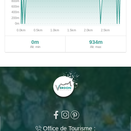
0m
934m
Alt. min
Alt. max
Office de Tourisme :