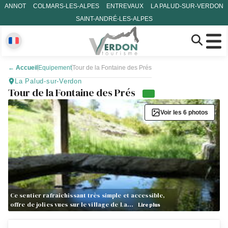
ANNOT
COLMARS-LES-ALPES
ENTREVAUX
LA PALUD-SUR-VERDON
SAINT-ANDRÉ-LES-ALPES
←
Accueil
Equipement
Tour de la Fontaine des Prés
La Palud-sur-Verdon
Tour de la Fontaine des Prés
Voir les 6 photos
Ce sentier rafraichissant très simple et accessible,
offre de jolies vues sur le village de La…
Lire plus