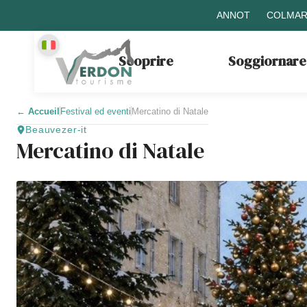
ANNOT
COLMAR
Scoprire
Soggiornare
←
Accueil
Festival ed eventi
Mercatino di Natale
Beauvezer-it
Mercatino di Natale