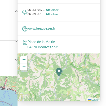
Afficher
06 33 94...
Afficher
06 89 87...
www.beauvezer.fr
Place de la Mairie
04370 Beauvezer-it
+
−
Leaflet