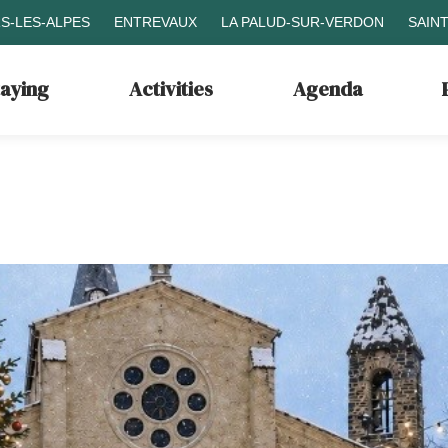
S-LES-ALPES
ENTREVAUX
LA PALUD-SUR-VERDON
SAIN
taying
Activities
Agenda