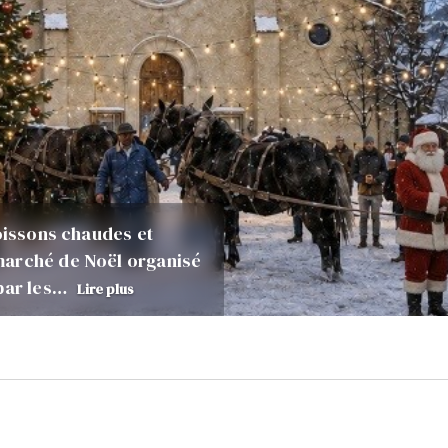
boissons chaudes et
marché de Noël organisé
 par les…
Lire plus