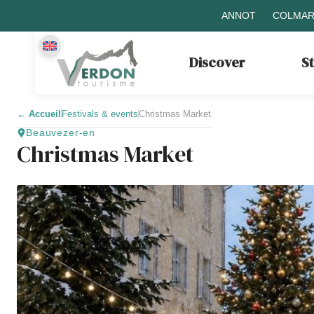
ANNOT
COLMAR
Discover
S
←
Accueil
Festivals & events
Christmas Market
Beauvezer-en
Christmas Market