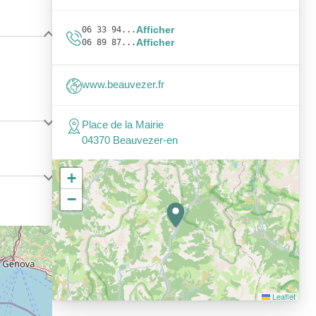
Afficher
06 33 94...
Afficher
06 89 87...
www.beauvezer.fr
Place de la Mairie
04370 Beauvezer-en
+
−
Leaflet