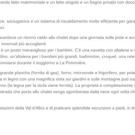
 grande letto matrimoniale e un letto singolo e un bagno privato con docc
ice, asciugatrice e un sistema di riscaldamento molto efficiente per gar
ci.
arantisce un ritorno caldo allo chalet dopo una giornata sulle piste e ac
nvernali più accoglienti.
he è un posto meraviglioso per i bambini. C’è una navetta con altalene e 
ino, un’altalena per i bambini più grandi, badminton, croquet, una rete
annoiarsi durante il soggiorno a La Pommière.
rande plancha (fornita di gas), forno, microonde e frigorifero, per po
ta in legno con una magnifica vista sui giardini e sulle montagne può os
o (la legna per la stufa viene fornita). La proprietà è completamente 
 strada che porta allo chalet venga sgomberata dalla neve ogni volta ch
stazioni della Val d’Allos e di praticare splendide escursioni a piedi, in bi