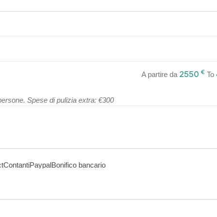
€
2550
A partire da
To
persone. Spese di pulizia extra: €300
t
Contanti
Paypal
Bonifico bancario