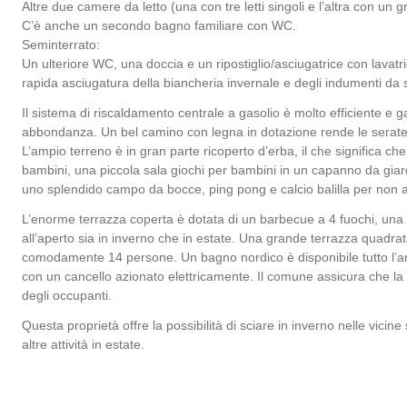
Altre due camere da letto (una con tre letti singoli e l’altra con un
C’è anche un secondo bagno familiare con WC.
Seminterrato:
Un ulteriore WC, una doccia e un ripostiglio/asciugatrice con lavatr
rapida asciugatura della biancheria invernale e degli indumenti da s
Il sistema di riscaldamento centrale a gasolio è molto efficiente e g
abbondanza. Un bel camino con legna in dotazione rende le serate i
L’ampio terreno è in gran parte ricoperto d’erba, il che significa c
bambini, una piccola sala giochi per bambini in un capanno da giard
uno splendido campo da bocce, ping pong e calcio balilla per non 
L’enorme terrazza coperta è dotata di un barbecue a 4 fuochi, una g
all’aperto sia in inverno che in estate. Una grande terrazza quadra
comodamente 14 persone. Un bagno nordico è disponibile tutto l’ann
con un cancello azionato elettricamente. Il comune assicura che la
degli occupanti.
Questa proprietà offre la possibilità di sciare in inverno nelle vicine 
altre attività in estate.