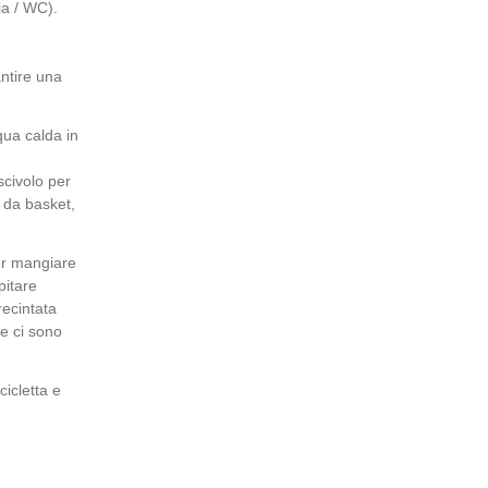
ia / WC).
antire una
qua calda in
scivolo per
 da basket,
ter mangiare
pitare
recintata
e ci sono
cicletta e