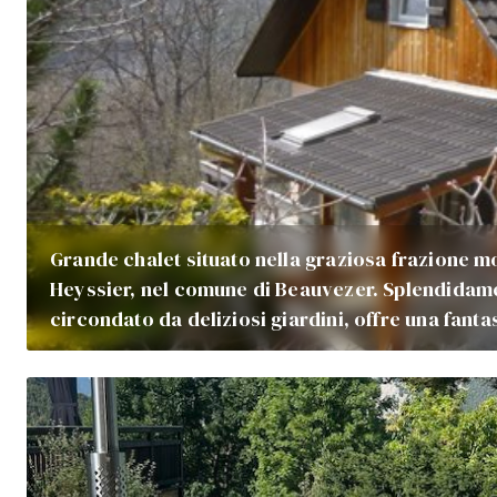
Grande chalet situato nella graziosa frazione mo
Heyssier, nel comune di Beauvezer. Splendidam
circondato da deliziosi giardini, offre una fant