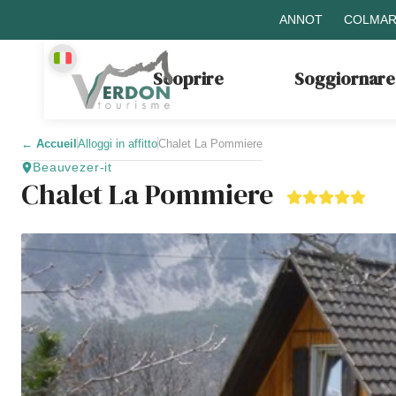
ANNOT
COLMAR
Scoprire
Soggiornare
←
Accueil
Alloggi in affitto
Chalet La Pommiere
Beauvezer-it
Chalet La Pommiere