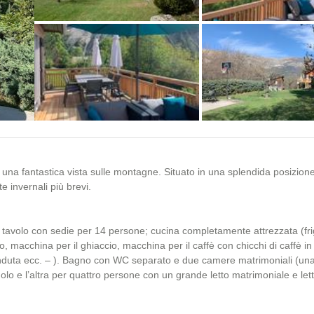
+40 photos
 una fantastica vista sulle montagne. Situato in una splendida posizion
e invernali più brevi.
tavolo con sedie per 14 persone; cucina completamente attrezzata (fri
co, macchina per il ghiaccio, macchina per il caffè con chicchi di caffè i
fonduta ecc. – ). Bagno con WC separato e due camere matrimoniali (una
lo e l’altra per quattro persone con un grande letto matrimoniale e lett