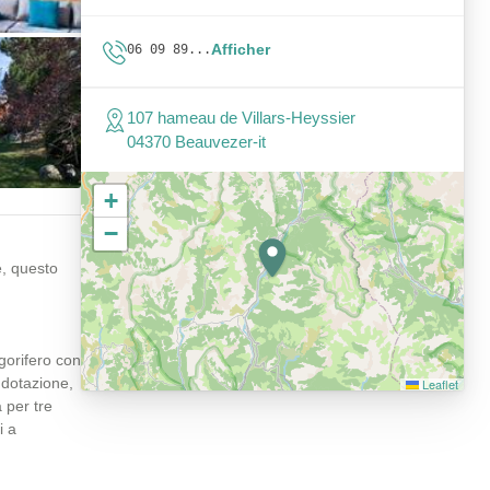
Afficher
06 09 89...
107 hameau de Villars-Heyssier
04370 Beauvezer-it
+
−
e, questo
gorifero con
n dotazione,
Leaflet
 per tre
i a