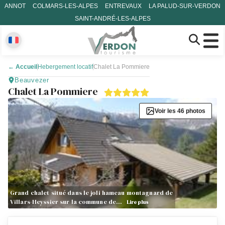
ANNOT
COLMARS-LES-ALPES
ENTREVAUX
LA PALUD-SUR-VERDON
SAINT-ANDRÉ-LES-ALPES
←
Accueil
Hebergement locatif
Chalet La Pommiere
Beauvezer
Chalet La Pommiere
Voir les 46 photos
Grand chalet situé dans le joli hameau montagnard de
Villars-Heyssier sur la commune de…
Lire plus