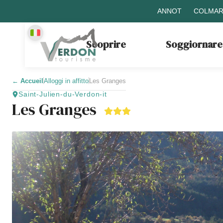
ANNOT
COLMAR
Scoprire
Soggiornare
←
Accueil
Alloggi in affitto
Les Granges
Saint-Julien-du-Verdon-it
Les Granges