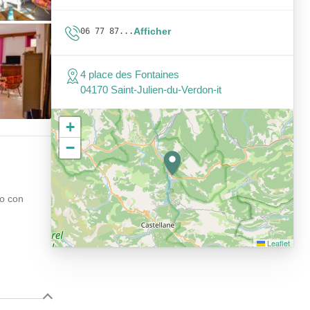
Afficher
06 77 87...
4 place des Fontaines
04170 Saint-Julien-du-Verdon-it
+
−
no con
Leaflet