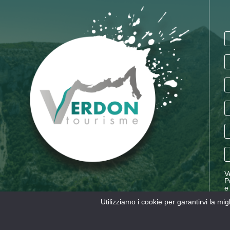
V
P
e
V
Utilizziamo i cookie per garantirvi la mi
d