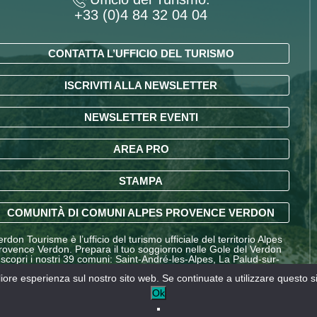
+33 (0)4 84 32 04 04
CONTATTA L’UFFICIO DEL TURISMO
ISCRIVITI ALLA NEWSLETTER
NEWSLETTER EVENTI
AREA PRO
STAMPA
COMUNITÀ DI COMUNI ALPES PROVENCE VERDON
erdon Tourisme è l’ufficio del turismo ufficiale del territorio Alpes
rovence Verdon. Prepara il tuo soggiorno nelle Gole del Verdon
 scopri i nostri 39 comuni: Saint-André-les-Alpes, La Palud-sur-
erdon, Entrevaux, Annot, Colmars-les-Alpes e molte altre
gliore esperienza sul nostro sito web. Se continuate a utilizzare questo 
estinazioni nelle Alpes-de-Haute-Provence.
Ok