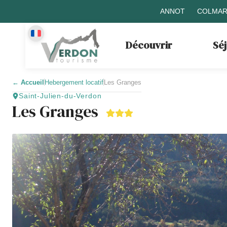
ANNOT
COLMAR
Découvrir
Sé
←
Accueil
Hebergement locatif
Les Granges
Saint-Julien-du-Verdon
Les Granges