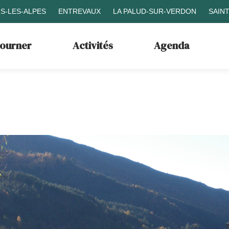
S-LES-ALPES
ENTREVAUX
LA PALUD-SUR-VERDON
SAIN
journer
Activités
Agenda