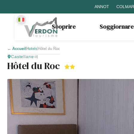
ANNOT
COLMAR
Scoprire
Soggiornare
←
Accueil
Hotels
Hôtel du Roc
Castellane-it
Hôtel du Roc