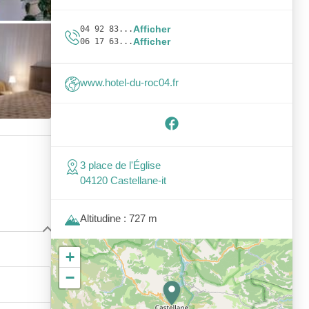
Afficher
04 92 83...
Afficher
06 17 63...
www.hotel-du-roc04.fr
3 place de l'Église
04120 Castellane-it
Altitudine : 727 m
+
−