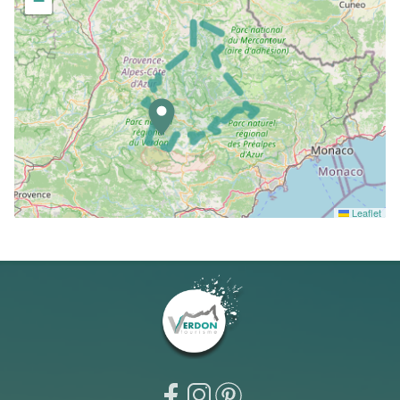
−
Leaflet