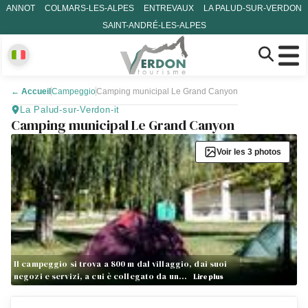
ANNOT
COLMARS-LES-ALPES
ENTREVAUX
LA PALUD-SUR-VERDON
SAINT-ANDRÉ-LES-ALPES
←
Accueil
Campeggio
Camping municipal Le Grand Canyon
La Palud-sur-Verdon-it
Camping municipal Le Grand Canyon
Voir les 3 photos
Il campeggio si trova a 800 m dal villaggio, dai suoi
negozi e servizi, a cui è collegato da un…
Lire plus