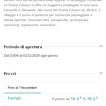
Verdon, uno dei siti più belli della regione. Il campeggio comunale
Le Grand Canyon vi offre un soggiorno privilegiato in una zona
tranquilla e rilassante. Nel cuore del Grand Canyon du Verdon, il
villaggio è il punto di partenza per numerose passeggiate e
attività sportive: mountain bike, parapendio, arrampicata,
canyoning, equitazione, escursioni…
Periodo di apertura
Dal 03/04 al 01/11/2026 ogni giorno.
Prezzi
Fino al 1 November
Forfait
€
€
14.3
16.2
A partire da
To