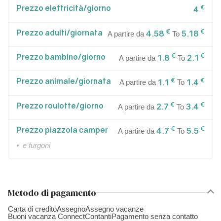
Prezzo elettricità/giorno
€
4
Prezzo adulti/giornata
€
€
4.58
5.18
A partire da
To
Prezzo bambino/giorno
€
€
1.8
2.1
A partire da
To
Prezzo animale/giornata
€
€
1.1
1.4
A partire da
To
Prezzo roulotte/giorno
€
€
2.7
3.4
A partire da
To
Prezzo piazzola camper
€
€
4.7
5.5
A partire da
To
• e furgoni
Metodo di pagamento
Carta di credito
Assegno
Assegno vacanze
Buoni vacanza Connect
Contanti
Pagamento senza contatto