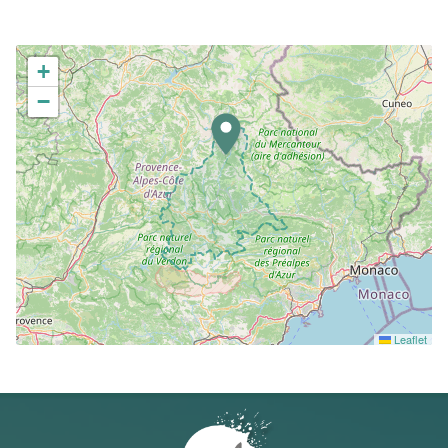
+
−
Leaflet