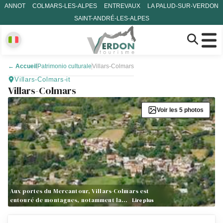
ANNOT
COLMARS-LES-ALPES
ENTREVAUX
LA PALUD-SUR-VERDON
SAINT-ANDRÉ-LES-ALPES
←
Accueil
Patrimonio culturale
Villars-Colmars
Villars-Colmars-it
Villars-Colmars
Voir les 5 photos
Aux portes du Mercantour, Villars-Colmars est
entouré de montagnes, notamment la…
Lire plus