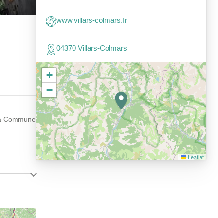
www.villars-colmars.fr
04370 Villars-Colmars
+
−
i la Commune
Leaflet