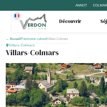
ANNOT
COLMAR
Découvrir
Sé
←
Accueil
Patrimoine culturel
Villars-Colmars
Villars-Colmars
Villars-Colmars