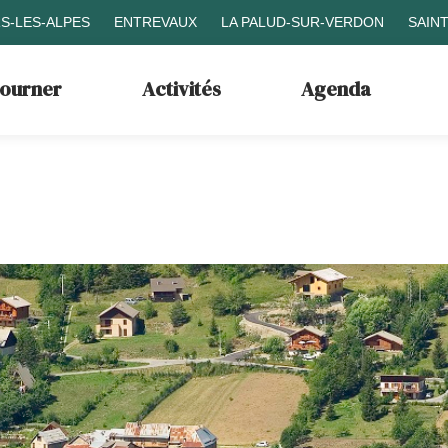
S-LES-ALPES
ENTREVAUX
LA PALUD-SUR-VERDON
SAIN
journer
Activités
Agenda