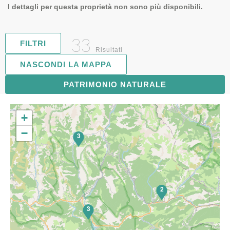
I dettagli per questa proprietà non sono più disponibili.
33
FILTRI
Risultati
NASCONDI LA MAPPA
PATRIMONIO NATURALE
6
+
−
3
2
3