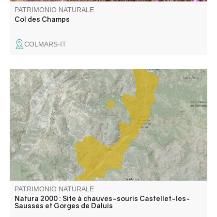
PATRIMONIO NATURALE
Col des Champs
COLMARS-IT
Zone représentative de l'étage subméditerranéen où
dominent les landes à buis, genêt cendré, lavande. Zone
peu prospectée au niveau espèces végétales et milieux.
Gorges remarquables.
PATRIMONIO NATURALE
Natura 2000 : Site à chauves-souris Castellet-les-
Sausses et Gorges de Daluis