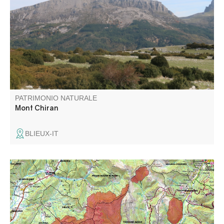
du Verdon, offre un panorama exceptionnel : des Alpes du
Sud à la Provence, jusqu’à la Méditerranée et, par temps
clair, le Canigou. Un belvédère unique pour les amoureux
de grands horizons.
PATRIMONIO NATURALE
Mont Chiran
BLIEUX-IT
Constitué de 4 entités, ce massif s’élève entre les vallées
de La Bléone et du Verdon.