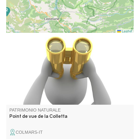
2
Leaflet
16
Il surplombe la cité fortifiée de Colmars
PATRIMONIO NATURALE
Point de vue de la Colletta
COLMARS-IT