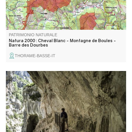
PATRIMONIO NATURALE
Natura 2000 : Cheval Blanc - Montagne de Boules -
Barre des Dourbes
THORAME-BASSE-IT
Située à la fin du Sentier Blanc-Martel et au début du
sentier du Couloir Samson, cette baume au milieu du
tunnel du Baou offre l'une des vues les plus sauvages des
Gorges du Verdon.