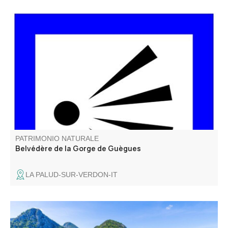
Du belvédère de la Gorge de Guègues, on surplombe les
vestiges de la ferme de Guègues, située sur un plateau
herbeux qui est au-dessus des Gorges. La ferme était
occupée par le pastre (berger) et possédait un beau
verger (amandiers, poiriers…).
PATRIMONIO NATURALE
Belvédère de la Gorge de Guègues
LA PALUD-SUR-VERDON-IT
Le Point Sublime est l'un des points de vue les plus