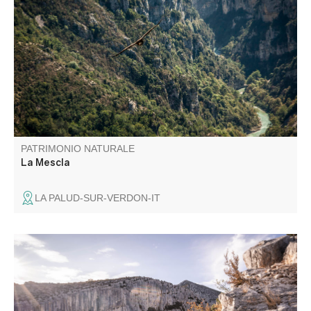
La Mescla (le mélange en Occitan) est le point où le
Verdon et son affluent l'Artuby se rencontrent.
PATRIMONIO NATURALE
La Mescla
LA PALUD-SUR-VERDON-IT
Les belvédères de Trescaïre offrent les premiers point de
vues sur les Gorges du Verdon, à partir de la Route des
Crêtes. On peut voire en bas du canyon trois tours
rocheuses, en rive gauche, qui ont donnés leurs nom à