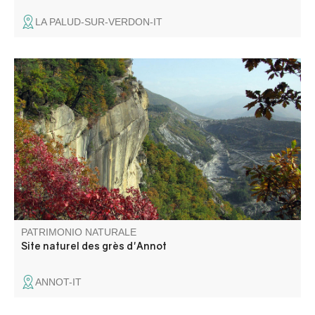
LA PALUD-SUR-VERDON-IT
Le site des grès d'Annot est un monde étonnant où se
mêlent blocs de grès cyclopéens, légendes ancestrales et
histoire plurimillénaire. Dominant le village, une superficie
de 150 ha est désormais classée Espace Naturel
Sensible.
PATRIMONIO NATURALE
Site naturel des grès d'Annot
ANNOT-IT