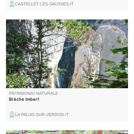
CASTELLET-LÈS-SAUSSES-IT
La Brèche Imbert est située au milieu du Blanc-Martel,
c'est un escalier dans le vide, avec des rambardes, de
274 marches est l'un des points de vues les plus
impressionnant du sentier Blanc-Martel.
PATRIMONIO NATURALE
Brèche Imbert
LA PALUD-SUR-VERDON-IT