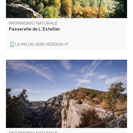
PATRIMONIO NATURALE
Passerelle de L'Estellier
LA PALUD-SUR-VERDON-IT
Le belvédère de la Carelle tient son nom des poulies
utilisées début XXème par les « Verdoniens » qui
descendaient à flanc de falaise pour récolter, entre autre,
le genévrier. C'est le troisième belvédère de la route des
Crête et c'est un incontournable.