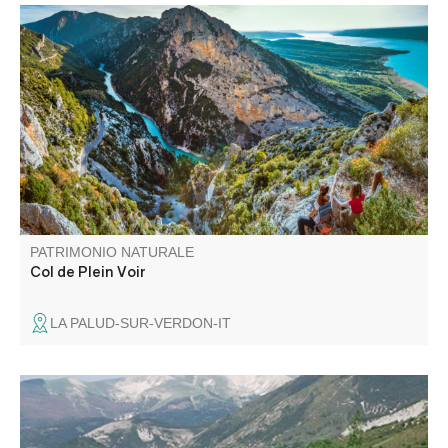
Le col de Plein Voir, du haut de ses 1168m d'altitude, est
un magnifique point de vue panoramique sur la fin du
canyon et le lac de Sainte-Croix. L'accès se mérite mais
le jeu en vaut la chandelle !
PATRIMONIO NATURALE
Col de Plein Voir
LA PALUD-SUR-VERDON-IT
La zone humide du Lac des Sagnes, à cheval sur les
communes de Thorame-Basse et de Thorame-Haute, se