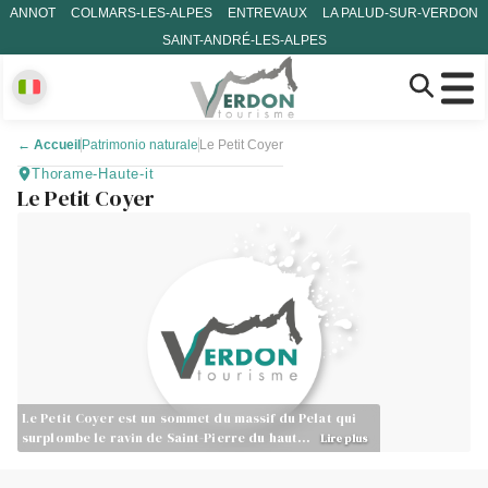
ANNOT
COLMARS-LES-ALPES
ENTREVAUX
LA PALUD-SUR-VERDON
SAINT-ANDRÉ-LES-ALPES
←
Accueil
Patrimonio naturale
Le Petit Coyer
Thorame-Haute-it
Le Petit Coyer
Le Petit Coyer est un sommet du massif du Pelat qui
surplombe le ravin de Saint-Pierre du haut…
Lire plus