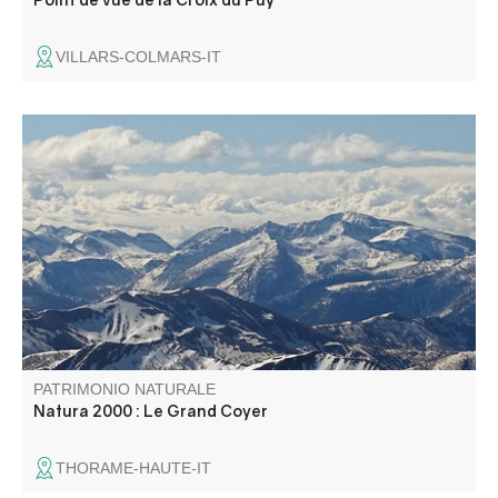
VILLARS-COLMARS-IT
Le site Natura 2000 du Grand Coyer abrite une diversité
exceptionnelle d’habitats naturels (pelouses alpines,
forêts anciennes, éboulis, zones humides) et d’espèces
animales et végétales (chauves-souris, Vipère d’Orsini,
papillons, Ancolie de Reuter).
PATRIMONIO NATURALE
Natura 2000 : Le Grand Coyer
THORAME-HAUTE-IT