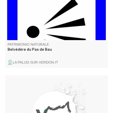
unique et c'est le plus haut en altitude de tous .
PATRIMONIO NATURALE
Belvédère du Pas de Bau
LA PALUD-SUR-VERDON-IT
Au bord de la route RD 33, (présence d'un panneau)
avant d'arriver au village d'Angles, se trouve ce trésor
naturel qui tire son nom du village de Barrême, au cœur
de La Réserve Naturelle Géologique de Haute -
Provence.