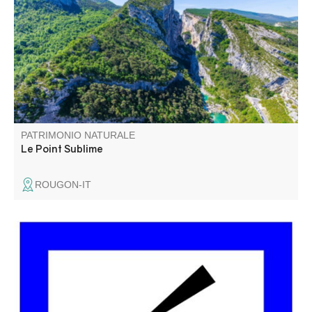
pittoresques sur les gorges du Verdon. Ce point de vue se
trouve sur la rive droite, en aval du village de Rougon.
PATRIMONIO NATURALE
Le Point Sublime
ROUGON-IT
Imbut vient de l’occitan et veut dire « entonnoir ». Du
belvédère on peut apercevoir le chaos de l’Imbut, en bas,
dans la rivière. Le Verdon y disparaît sous des blocs de
roches pour réapparaître quelques centaines de mètres
plus loin.