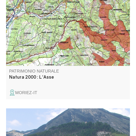
Le site de l’Asse comporte une caractéristique principale :
la partie amont comprend les terres agricoles alors que le
périmètre en aval de la clue de Chabrières ne concentre
que le lit de la rivière ainsi que sa ripisylve.
PATRIMONIO NATURALE
Natura 2000 : L'Asse
MORIEZ-IT
Le Marais de Château-Garnier constitue un des rares
sites connus des Alpes de Haute-Provence.