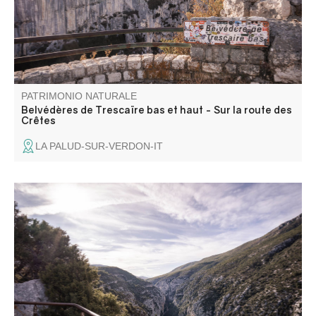
ces belvédères.
PATRIMONIO NATURALE
Belvédères de Trescaïre bas et haut - Sur la route des
Crêtes
LA PALUD-SUR-VERDON-IT
Situé sur la route entre Moustiers-Sainte-Marie et la
Palud-sur-Verdon, en rive droite, le belvédère de Maireste
offre un beau point de vue sur les Gorges.