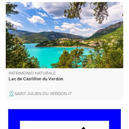
Irrésistible en raison de ses eaux turquoises, le lac de
Castillon est l’endroit idéal pour passer de belles journées
estivales. Baignade, voile, navigation, ski nautique s’y
pratiquent au pied des montagnes du Verdon.
PATRIMONIO NATURALE
Lac de Castillon du Verdon
SAINT-JULIEN-DU-VERDON-IT
Le Belvédère du Pas de Bau est un peu caché, non loin
de la route... C'est le dernier avant la zone en sens