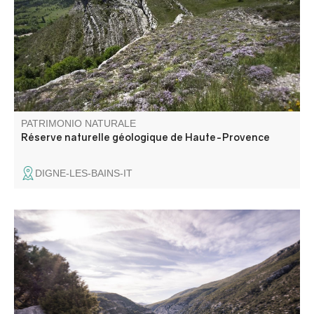
diversité de ses paysages, témoins du passé géologique
de ce massif et de la Terre. Elle est la plus grande réserve
de ce type en Europe.
PATRIMONIO NATURALE
Réserve naturelle géologique de Haute-Provence
DIGNE-LES-BAINS-IT
Situé sur la route entre Moustiers-Sainte-Marie et la
Palud-sur-Verdon, en rive droite, le belvédère de Maireste
offre un beau point de vue sur les Gorges.