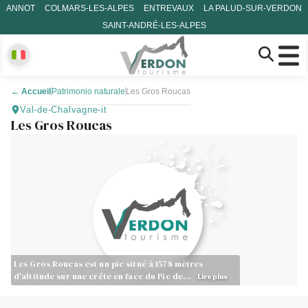
ANNOT
COLMARS-LES-ALPES
ENTREVAUX
LA PALUD-SUR-VERDON
SAINT-ANDRÉ-LES-ALPES
←
Accueil
Patrimonio naturale
Les Gros Roucas
Val-de-Chalvagne-it
Les Gros Roucas
Les Gros Roucas est un pic situé à 1578 mètres
d'altitude sur une crête en face du Pic de…
Lire plus