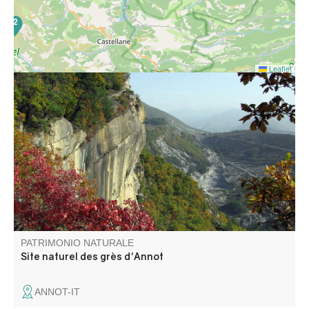
2
Leaflet
16
Le site des grès d'Annot est un monde étonnant où se
mêlent blocs de grès cyclopéens, légendes ancestrales et
histoire plurimillénaire. Dominant le village, une superficie
de 150 ha est désormais classée Espace Naturel
Sensible.
PATRIMONIO NATURALE
Site naturel des grès d'Annot
ANNOT-IT