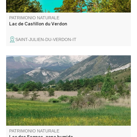
PATRIMONIO NATURALE
Lac de Castillon du Verdon
SAINT-JULIEN-DU-VERDON-IT
La zone humide du Lac des Sagnes, à cheval sur les
communes de Thorame-Basse et de Thorame-Haute, se
situe en queue d’une retenue artificielle créée dans les
années 1960 pour l’irrigation.
PATRIMONIO NATURALE
Lac des Sagnes, zone humide