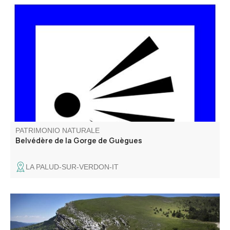
Du belvédère de la Gorge de Guègues, on surplombe les
vestiges de la ferme de Guègues, située sur un plateau
herbeux qui est au-dessus des Gorges. La ferme était
occupée par le pastre (berger) et possédait un beau
verger (amandiers, poiriers…).
PATRIMONIO NATURALE
Belvédère de la Gorge de Guègues
LA PALUD-SUR-VERDON-IT
La réserve naturelle géologique de Haute-Provence
située entre le Verdon et la Durance est labellisé pour la