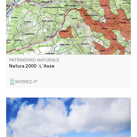
la partie amont comprend les terres agricoles alors que le
périmètre en aval de la clue de Chabrières ne concentre
que le lit de la rivière ainsi que sa ripisylve.
PATRIMONIO NATURALE
Natura 2000 : L'Asse
MORIEZ-IT
Du mont Ventoux, au mont Pelvoux, de l'étang de Berre à
l'arrière pays Niçois, cette table vous permettra d'admirer
les différents sommets et points qui vous feront face.