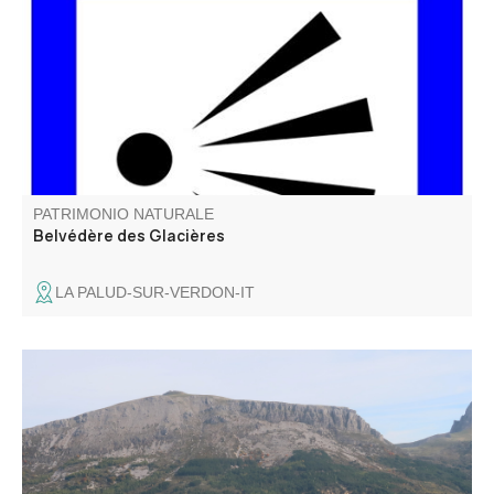
des trous dans lesquelles la glace naturelle était
conservée pour l’usage domestique (avant l’arrivée de
l’électricité).
PATRIMONIO NATURALE
Belvédère des Glacières
LA PALUD-SUR-VERDON-IT
Le mont Chiran (1 905 m), second sommet des Préalpes
du Verdon, offre un panorama exceptionnel : des Alpes du
Sud à la Provence, jusqu’à la Méditerranée et, par temps
clair, le Canigou. Un belvédère unique pour les amoureux
de grands horizons.