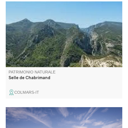
A 2080m d'altitude au pied de la Montagne de Jassine se
trouve le rocher de Chabrimand.
PATRIMONIO NATURALE
Selle de Chabrimand
COLMARS-IT
Le belvédère de la Carelle tient son nom des poulies
utilisées début XXème par les « Verdoniens » qui