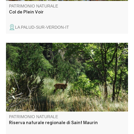
PATRIMONIO NATURALE
Col de Plein Voir
LA PALUD-SUR-VERDON-IT
A l’entrée ouest des Gorges du Verdon, la réserve
naturelle de Saint-Maurin est caractérisée par la
formation de travertins (tufs) issus de la précipitation du
carbonate de calcium libéré par les sources prenant
naissance au pied de la falaise de Barbin.
PATRIMONIO NATURALE
Riserva naturale regionale di Saint Maurin