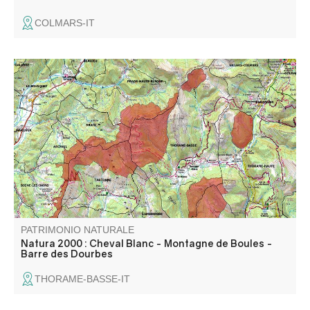
COLMARS-IT
Constitué de 4 entités, ce massif s’élève entre les vallées
de La Bléone et du Verdon.
PATRIMONIO NATURALE
Natura 2000 : Cheval Blanc - Montagne de Boules -
Barre des Dourbes
THORAME-BASSE-IT