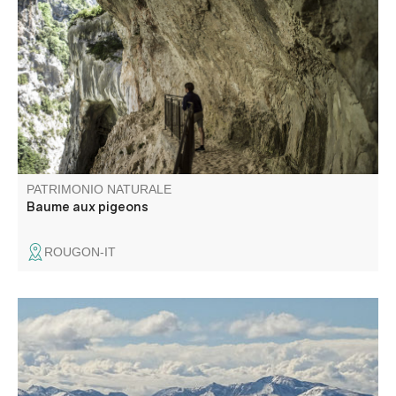
Située à la fin du Sentier Blanc-Martel et au début du
sentier du Couloir Samson, cette baume au milieu du
tunnel du Baou offre l'une des vues les plus sauvages des
Gorges du Verdon.
PATRIMONIO NATURALE
Baume aux pigeons
ROUGON-IT
Le site Natura 2000 du Grand Coyer abrite une diversité
exceptionnelle d’habitats naturels (pelouses alpines,
forêts anciennes, éboulis, zones humides) et d’espèces
animales et végétales (chauves-souris, Vipère d’Orsini,