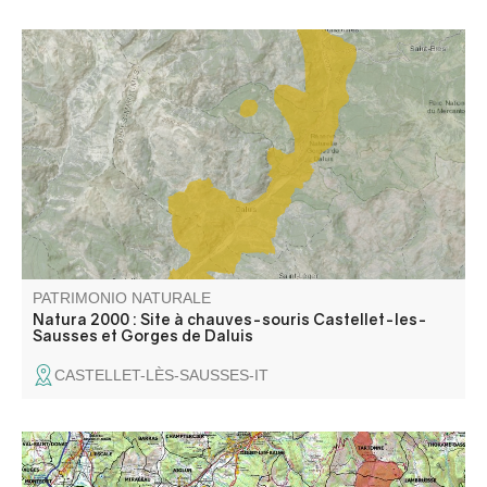
Zone représentative de l'étage subméditerranéen où
dominent les landes à buis, genêt cendré, lavande. Zone
peu prospectée au niveau espèces végétales et milieux.
Gorges remarquables.
PATRIMONIO NATURALE
Natura 2000 : Site à chauves-souris Castellet-les-
Sausses et Gorges de Daluis
CASTELLET-LÈS-SAUSSES-IT
Le site de l’Asse comporte une caractéristique principale :