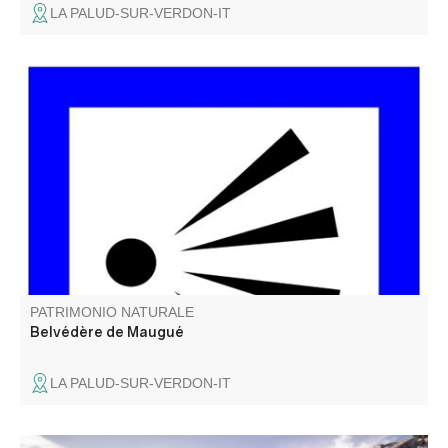
LA PALUD-SUR-VERDON-IT
Un beau point de vue sur l'un des plus grand Canyon
d'Europe, direction le fameux Chalet de la Maline.
PATRIMONIO NATURALE
Belvédère de Maugué
LA PALUD-SUR-VERDON-IT