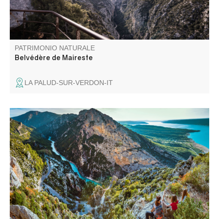
PATRIMONIO NATURALE
Belvédère de Maireste
LA PALUD-SUR-VERDON-IT
Le col de Plein Voir, du haut de ses 1168m d'altitude, est
un magnifique point de vue panoramique sur la fin du
canyon et le lac de Sainte-Croix. L'accès se mérite mais
le jeu en vaut la chandelle !