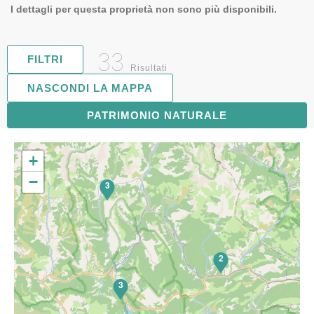
I dettagli per questa proprietà non sono più disponibili.
33
FILTRI
Risultati
NASCONDI LA MAPPA
PATRIMONIO NATURALE
6
+
−
3
2
3