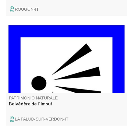
ROUGON-IT
Imbut vient de l’occitan et veut dire « entonnoir ». Du
belvédère on peut apercevoir le chaos de l’Imbut, en bas,
dans la rivière. Le Verdon y disparaît sous des blocs de
roches pour réapparaître quelques centaines de mètres
plus loin.
PATRIMONIO NATURALE
Belvédère de l'Imbut
LA PALUD-SUR-VERDON-IT