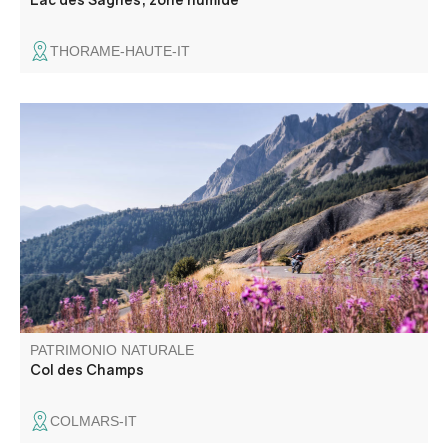
THORAME-HAUTE-IT
Col de montagne routier situé à 2 045 m d'altitude, entre
Alpes de Haute Provence et Alpes Maritimes. En bordure
de la zone coeur du Parc national du Mercantour, il offre
une vue panoramique d'exception. C'est aussi le royaume
des marmottes.
PATRIMONIO NATURALE
Col des Champs
COLMARS-IT