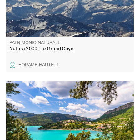
papillons, Ancolie de Reuter).
PATRIMONIO NATURALE
Natura 2000 : Le Grand Coyer
THORAME-HAUTE-IT
Irrésistible en raison de ses eaux turquoises, le lac de
Castillon est l’endroit idéal pour passer de belles journées
estivales. Baignade, voile, navigation, ski nautique s’y
pratiquent au pied des montagnes du Verdon.