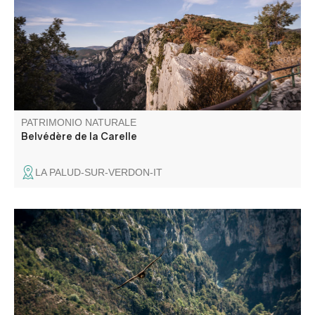
descendaient à flanc de falaise pour récolter, entre autre,
le genévrier. C'est le troisième belvédère de la route des
Crête et c'est un incontournable.
PATRIMONIO NATURALE
Belvédère de la Carelle
LA PALUD-SUR-VERDON-IT
La Mescla (le mélange en Occitan) est le point où le
Verdon et son affluent l'Artuby se rencontrent.