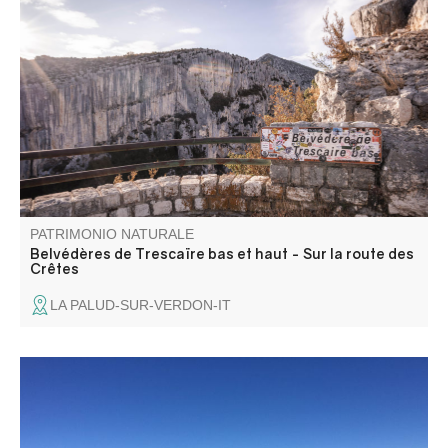
Les belvédères de Trescaïre offrent les premiers point de
vues sur les Gorges du Verdon, à partir de la Route des
Crêtes. On peut voire en bas du canyon trois tours
rocheuses, en rive gauche, qui ont donnés leurs nom à
ces belvédères.
PATRIMONIO NATURALE
Belvédères de Trescaïre bas et haut - Sur la route des
Crêtes
LA PALUD-SUR-VERDON-IT
Ce point de vue permet d'avoir une vue panoramique sur
toute la haute vallée du Verdon.