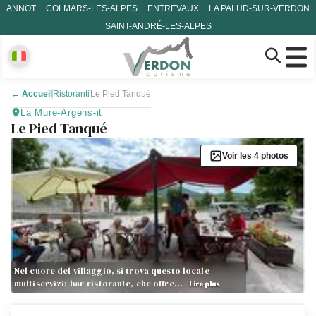
ANNOT
COLMARS-LES-ALPES
ENTREVAUX
LA PALUD-SUR-VERDON
SAINT-ANDRÉ-LES-ALPES
←
Accueil
Ristoranti
Le Pied Tanqué
La Mure-Argens-it
Le Pied Tanqué
Voir les 4 photos
Nel cuore del villaggio, si trova questo locale
multiservizi: bar-ristorante, che offre…
Lire plus