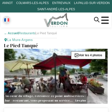
ANNOT
COLMARS-LES-ALPES
ENTREVAUX
LA PALUD-SUR-VERDON
SAINT-ANDRÉ-LES-ALPES
←
Accueil
Restaurants
Le Pied Tanqué
La Mure-Argens
Le Pied Tanqué
Voir les 4 photos
Au cœur du village, retrouvez ce point multiservices :
bar - restaurant, vous proposant un service…
Lire plus